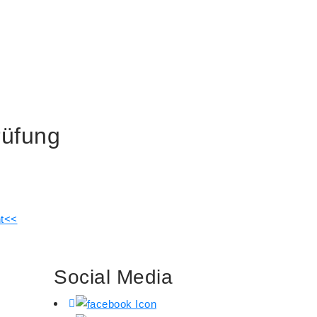
rüfung
ht<<
Social Media